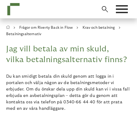
Skip
to
main
content
Breadcrumb
Frågor om Riverty Back in Flow
Krav och betalning
Betalningsalternativ
Jag vill betala av min skuld,
vilka betalningsalternativ finns?
Du kan smidigt betala din skuld genom att logga in i
portalen och välja någon av de betalningsmetoder vi
erbjuder. Om du önskar dela upp din skuld kan vi i vissa fall
erbjuda en avbetalningsplan – detta gör du genom att
kontakta oss via telefon på 0340-66 44 40 för att prata
med en av våra handläggare.