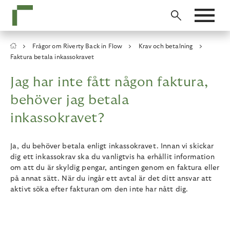
Skip
to
main
content
Breadcrumb
Frågor om Riverty Back in Flow
Krav och betalning
Faktura betala inkassokravet
Jag har inte fått någon faktura,
behöver jag betala
inkassokravet?
Ja, du behöver betala enligt inkassokravet. Innan vi skickar
dig ett inkassokrav ska du vanligtvis ha erhållit information
om att du är skyldig pengar, antingen genom en faktura eller
på annat sätt. När du ingår ett avtal är det ditt ansvar att
aktivt söka efter fakturan om den inte har nått dig.