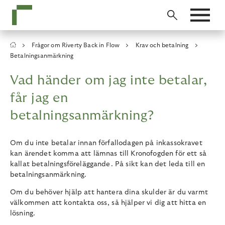
Skip
to
main
content
Breadcrumb
Frågor om Riverty Back in Flow
Krav och betalning
Betalningsanmärkning
Vad händer om jag inte betalar,
får jag en
betalningsanmärkning?
Om du inte betalar innan förfallodagen på inkassokravet
kan ärendet komma att lämnas till Kronofogden för ett så
kallat betalningsföreläggande. På sikt kan det leda till en
betalningsanmärkning.
Om du behöver hjälp att hantera dina skulder är du varmt
välkommen att kontakta oss, så hjälper vi dig att hitta en
lösning.