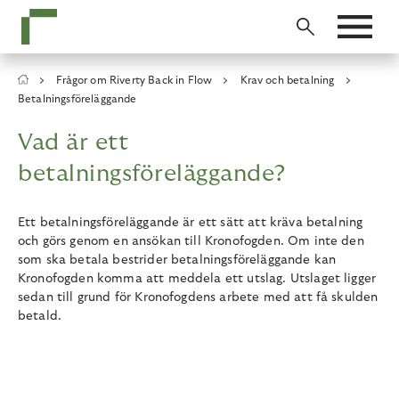
Skip
to
main
content
Breadcrumb
Frågor om Riverty Back in Flow
Krav och betalning
Betalningsföreläggande
Vad är ett
betalningsföreläggande?
Ett betalningsföreläggande är ett sätt att kräva betalning
och görs genom en ansökan till Kronofogden. Om inte den
som ska betala bestrider betalningsföreläggande kan
Kronofogden komma att meddela ett utslag. Utslaget ligger
sedan till grund för Kronofogdens arbete med att få skulden
betald.